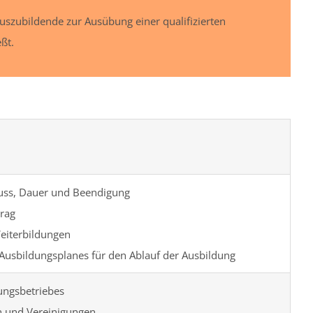
uszubildende zur Ausübung einer qualifizierten
ßt.
luss, Dauer und Beendigung
trag
Weiterbildungen
Ausbildungsplanes für den Ablauf der Ausbildung
ungsbetriebes
n und Vereinigungen