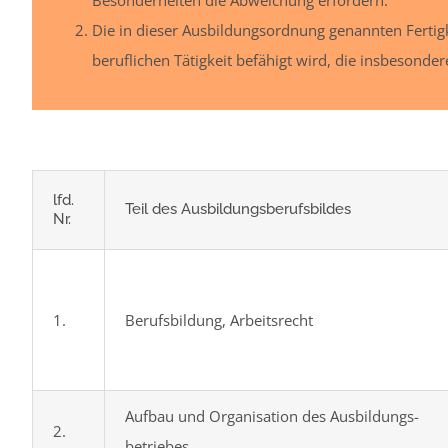
Die in dieser Ausbildungsordnung genannten Fertigk
beruflichen Tätigkeit befähigt wird, die insbesonde
lfd.
Teil des Ausbildungs­berufsbildes
Nr.
1.
Berufsbildung, Arbeitsrecht
Aufbau und Organisation des Ausbildungs­
2.
betriebes