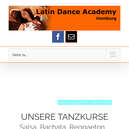
Zum
Inhalt
springen
Gehe zu ...
cubanisch getanzte Lebensfreude ...
UNSERE TANZKURSE
Salsa, Bachata, Reggaeton,…