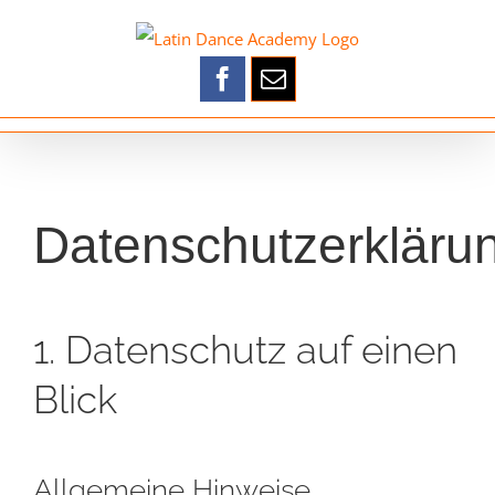
Zum
Inhalt
springen
Datenschutzerkläru
1. Datenschutz auf einen
Blick
Allgemeine Hinweise