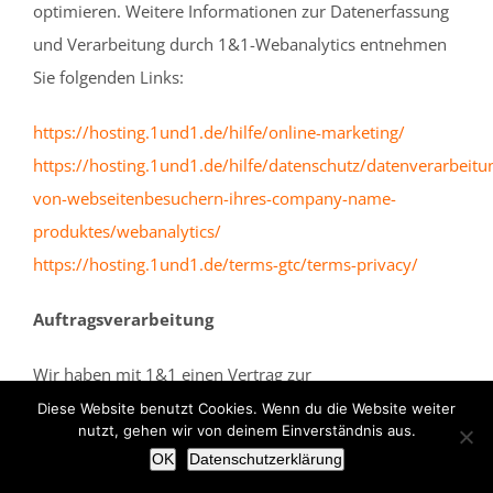
optimieren. Weitere Informationen zur Datenerfassung
und Verarbeitung durch 1&1-Webanalytics entnehmen
Sie folgenden Links:
https://hosting.1und1.de/hilfe/online-marketing/
https://hosting.1und1.de/hilfe/datenschutz/datenverarbeitu
von-webseitenbesuchern-ihres-company-name-
produktes/webanalytics/
https://hosting.1und1.de/terms-gtc/terms-privacy/
Auftragsverarbeitung
Wir haben mit 1&1 einen Vertrag zur
Auftragsverarbeitung abgeschlossen. Dieser Vertrag soll
Diese Website benutzt Cookies. Wenn du die Website weiter
nutzt, gehen wir von deinem Einverständnis aus.
den datenschutzkonformen Umgang mit Ihren
OK
Datenschutzerklärung
personenbezogenen Daten durch 1&1 sicherstellen.