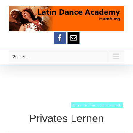
Zum
Inhalt
springen
Gehe zu ...
Lerne die Tänze Lateinamerikas!
Privates Lernen