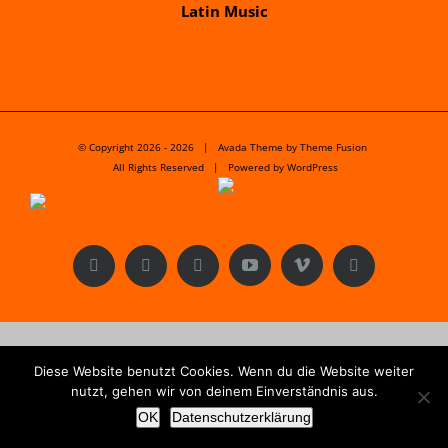
Latin Music
© Copyright 2026 -
2026 | Avada Theme by
Theme Fusion
All Rights Reserved | Powered by
WordPress
Facebook
Instagram
X
YouTube
Vimeo
E-
Mail
Diese Website benutzt Cookies. Wenn du die Website weiter
nutzt, gehen wir von deinem Einverständnis aus.
OK
Datenschutzerklärung