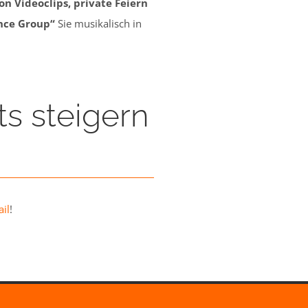
n Videoclips, private Feiern
nce Group“
Sie musikalisch in
ts steigern
il
!