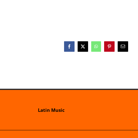
Facebook
X
WhatsApp
Pinterest
E-
Mail
Latin Music